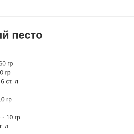
й песто
60 гр
0 гр
6 ст. л
0 гр
- 10 гр
. л