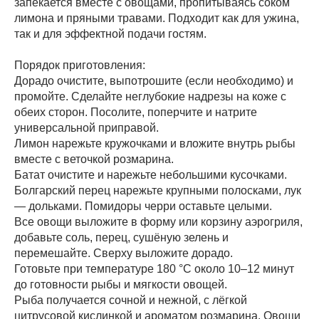
запекается вместе с овощами, пропитываясь соком
лимона и пряными травами. Подходит как для ужина,
так и для эффектной подачи гостям.
Порядок приготовления:
Дорадо очистите, выпотрошите (если необходимо) и
промойте. Сделайте неглубокие надрезы на коже с
обеих сторон. Посолите, поперчите и натрите
универсальной приправой.
Лимон нарежьте кружочками и вложите внутрь рыбы
вместе с веточкой розмарина.
Батат очистите и нарежьте небольшими кусочками.
Болгарский перец нарежьте крупными полосками, лук
— дольками. Помидоры черри оставьте целыми.
Все овощи выложите в форму или корзину аэрогриля,
добавьте соль, перец, сушёную зелень и
перемешайте. Сверху выложите дорадо.
Готовьте при температуре 180 °C около 10–12 минут
до готовности рыбы и мягкости овощей.
Рыба получается сочной и нежной, с лёгкой
цитрусовой кислинкой и ароматом розмарина. Овощи