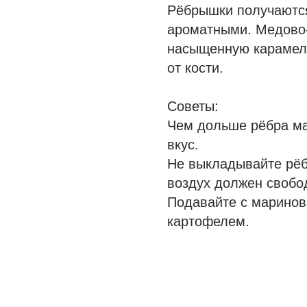
Рёбрышки получаются
ароматными. Медово
насыщенную карамель
от кости.
Советы:
Чем дольше рёбра ма
вкус.
Не выкладывайте рёб
воздух должен свобо
Подавайте с марино
картофелем.