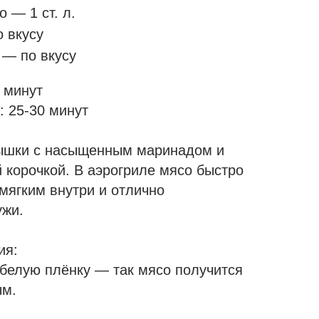
 — 1 ст. л.
 вкусу
 — по вкусу
 минут
: 25-30 минут
ышки с насыщенным маринадом и
 корочкой. В аэрогриле мясо быстро
 мягким внутри и отлично
ужи.
ия:
белую плёнку — так мясо получится
ым.