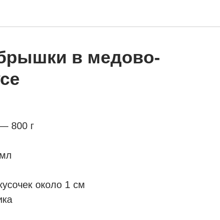
брышки в медово-
се
— 800 г
 мл
усочек около 1 см
ика