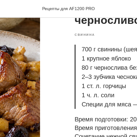
Свинина с 
Рецепты для AF1200 PRO
чернослив
СВИНИНА
700 г свинины (шея
1 крупное яблоко
80 г чернослива бе
2–3 зубчика чеснок
1 ст. л. горчицы
1 ч. л. соли
Специи для мяса —
Время подготовки: 20
Время приготовления
Сочетание нежной св