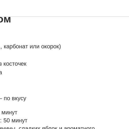
яблоками и
ом
, карбонат или окорок)
з косточек
а
 по вкусу
 минут
: 50 минут
инины, сладких яблок и ароматного