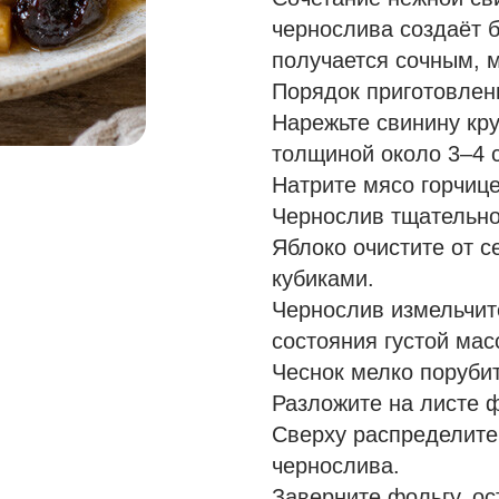
чернослива создаёт б
получается сочным, м
Порядок приготовлен
Нарежьте свинину кр
толщиной около 3–4 
Натрите мясо горчице
Чернослив тщательно
Яблоко очистите от 
кубиками.
Чернослив измельчит
состояния густой мас
Чеснок мелко порубит
Разложите на листе ф
Сверху распределите 
чернослива.
Заверните фольгу, ос