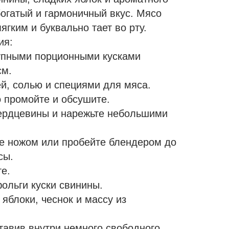
огатый и гармоничный вкус. Мясо
ягким и буквально тает во рту.
ия:
упными порционными кусками
см.
й, солью и специями для мяса.
 промойте и обсушите.
сердцевины и нарежьте небольшими
е ножом или пробейте блендером до
сы.
е.
ольги куски свинины.
яблоки, чеснок и массу из
тавив внутри немного свободного