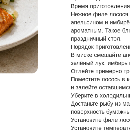
Время приготовления
Нежное филе лосося 
апельсином и имбирё
ароматным. Такое блю
праздничный стол.
Порядок приготовлен
В миске смешайте апе
зелёный лук, имбирь 
Отлейте примерно тр
Поместите лосось в 
и залейте оставшимс
Уберите в холодильни
Достаньте рыбу из ма
поверхность бумажн
Установите филе лосо
Установите температу