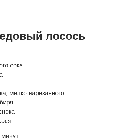
едовый лосось
ого сока
а
ука, мелко нарезанного
мбиря
еснока
сося
 минут