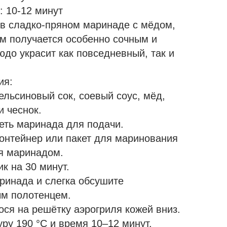
: 10-12 минут
в сладко-пряном маринаде с мёдом,
м получается особенно сочным и
до украсит как повседневный, так и
ия:
льсиновый сок, соевый соус, мёд,
и чеснок.
еть маринада для подачи.
контейнер или пакет для маринования
я маринадом.
к на 30 минут.
ринада и слегка обсушите
ым полотенцем.
ся на решётку аэрогриля кожей вниз.
ру 190 °C и время 10–12 минут.