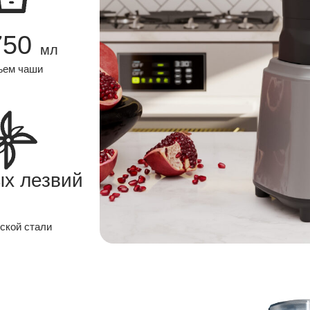
750
мл
ъем чаши
ых лезвий
нской стали