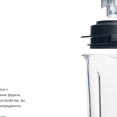
тся с
чные фрукты,
устройству, вы
 ингредиенты
шим