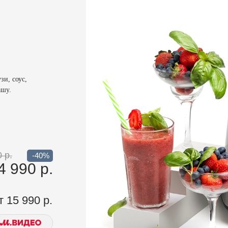
и, соус,
ашу.
 р.
-40%
4 990 р.
т 15 990 р.