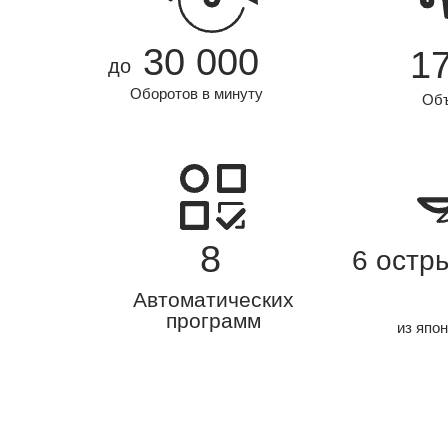
30 000
1
до
Оборотов в минуту
Об
8
6 остр
Автоматических
программ
из япо