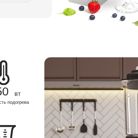
50
вт
ть подогрева