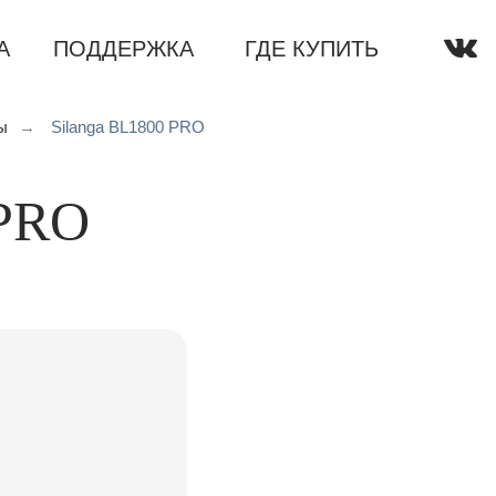
А
ПОДДЕРЖКА
ГДЕ КУПИТЬ
ставка
Поддержка
Контакты
Акции
Где купить
ы
→
Silanga BL1800 PRO
 PRO